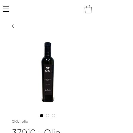
SKU: olio
37010 - Olio